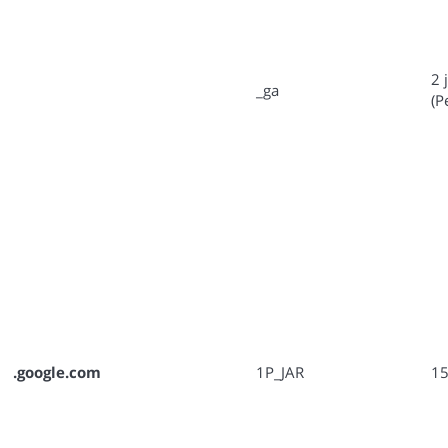
2 
_ga
(P
.google.com
1P_JAR
15