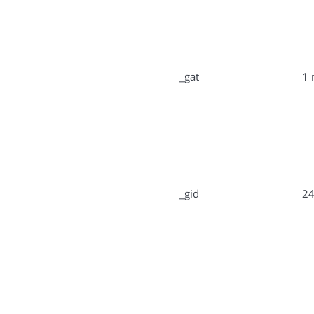
_gat
1 
_gid
24