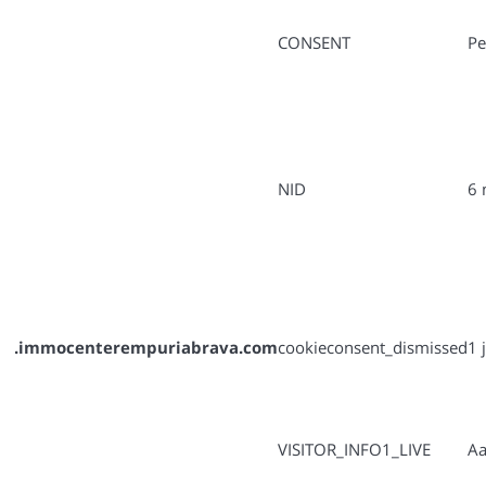
CONSENT
Pe
NID
6 
.immocenterempuriabrava.com
cookieconsent_dismissed
1 
VISITOR_INFO1_LIVE
A