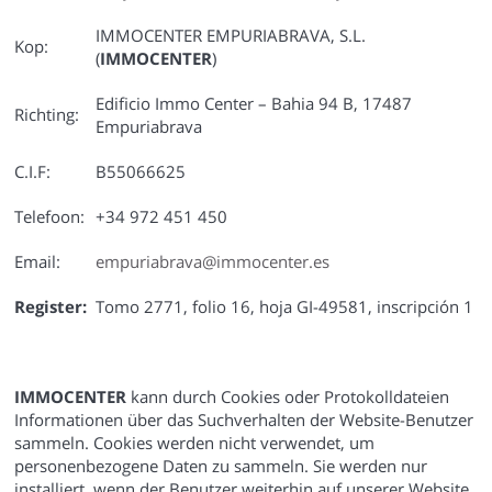
IMMOCENTER EMPURIABRAVA, S.L.
Kop:
(
IMMOCENTER
)
Edificio Immo Center – Bahia 94 B, 17487
Richting:
Empuriabrava
C.I.F:
B55066625
Telefoon:
+34 972 451 450
Email:
empuriabrava@immocenter.es
Register:
Tomo 2771, folio 16, hoja GI-49581, inscripción 1
IMMOCENTER
kann durch Cookies oder Protokolldateien
Informationen über das Suchverhalten der Website-Benutzer
sammeln. Cookies werden nicht verwendet, um
personenbezogene Daten zu sammeln. Sie werden nur
installiert, wenn der Benutzer weiterhin auf unserer Website